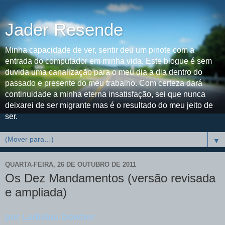
Jader Resende
Minha capacidade de ver, sentir deu um pinote com a
entrada do computador em minha vida. Este blogue é sem
duvida uma canalização para o meu dia a dia dentro do
passado e presente do meu trabalho. Com certeza dará
continuidade a minha eterna insatisfação, sei que nunca
deixarei de ser migrante mas é o resultado do meu jeito de
ser.
▼
QUARTA-FEIRA, 26 DE OUTUBRO DE 2011
Os Dez Mandamentos (versão revisada
e ampliada)
por Ladislau Dowbor